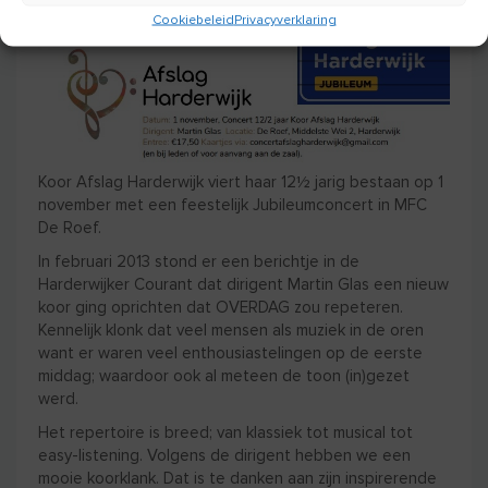
Cookiebeleid
Privacyverklaring
Koor Afslag Harderwijk viert haar 12½ jarig bestaan op 1
november met een feestelijk Jubileumconcert in MFC
De Roef.
In februari 2013 stond er een berichtje in de
Harderwijker Courant dat dirigent Martin Glas een nieuw
koor ging oprichten dat OVERDAG zou repeteren.
Kennelijk klonk dat veel mensen als muziek in de oren
want er waren veel enthousiastelingen op de eerste
middag; waardoor ook al meteen de toon (in)gezet
werd.
Het repertoire is breed; van klassiek tot musical tot
easy-listening. Volgens de dirigent hebben we een
mooie koorklank. Dat is te danken aan zijn inspirerende