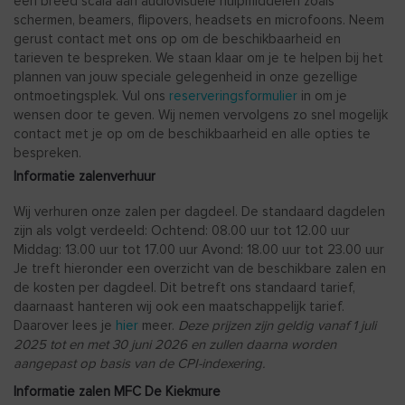
een breed scala aan audiovisuele hulpmiddelen zoals
schermen, beamers, flipovers, headsets en microfoons. Neem
gerust contact met ons op om de beschikbaarheid en
tarieven te bespreken. We staan klaar om je te helpen bij het
plannen van jouw speciale gelegenheid in onze gezellige
ontmoetingsplek. Vul ons
reserveringsformulier
in om je
wensen door te geven. Wij nemen vervolgens zo snel mogelijk
contact met je op om de beschikbaarheid en alle opties te
bespreken.
Informatie zalenverhuur
Wij verhuren onze zalen per dagdeel. De standaard dagdelen
zijn als volgt verdeeld: Ochtend: 08.00 uur tot 12.00 uur
Middag: 13.00 uur tot 17.00 uur Avond: 18.00 uur tot 23.00 uur
Je treft hieronder een overzicht van de beschikbare zalen en
de kosten per dagdeel. Dit betreft ons standaard tarief,
daarnaast hanteren wij ook een maatschappelijk tarief.
Daarover lees je
hier
meer.
Deze prijzen zijn geldig vanaf 1 juli
2025 tot en met 30 juni 2026 en zullen daarna worden
aangepast op basis van de CPI-indexering.
Informatie zalen MFC De Kiekmure