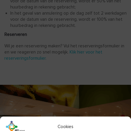
voor de datum van de reservering, wordt er 50% van het
huurbedrag in rekening gebracht;
In het geval van annulering op de dag zelf tot 2 werkdagen
voor de datum van de reservering, wordt er 100% van het
huurbedrag in rekening gebracht.
Reserveren
Wil je een reservering maken? Vul het reserveringsformulier in
en we reageren zo snel mogelijk.
Klik hier voor het
reserveringsformulier.
Cookies