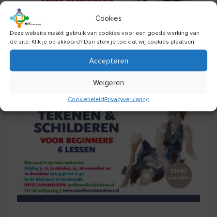
Cookies
Deze website maakt gebruik van cookies voor een goede werking van
de site. Klik je op akkoord? Dan stem je toe dat wij cookies plaatsen.
Accepteren
3 oktober start er weer een nieuwe cursus tekenen &
schilderen door Annelies van Turnhout, je kan je nog
Weigeren
aanmelden!
Cookiebeleid
Privacyverklaring