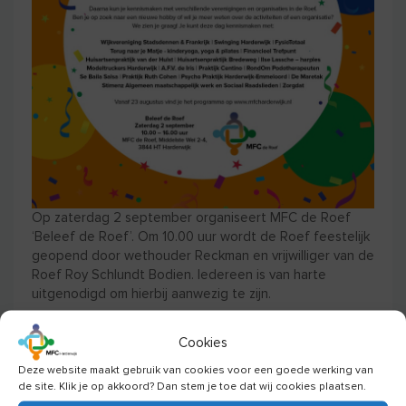
Op zaterdag 2 september organiseert MFC de Roef
‘Beleef de Roef’. Om 10.00 uur wordt de Roef feestelijk
geopend door wethouder Reckman en vrijwilliger van de
Roef Roy Schlundt Bodien. Iedereen is van harte
uitgenodigd om hierbij aanwezig te zijn.
Volg een salsaworkshop bij Se Baila Salsa, bekijk de
expositie van A.V.F de Iris en luister naar een optreden
Cookies
van harpdocente Ilse Lassche, Mates4Ever en Swinging
Deze website maakt gebruik van cookies voor een goede werking van
Harderwijk. Daarnaast kun je kennis maken de
de site. Klik je op akkoord? Dan stem je toe dat wij cookies plaatsen.
verschillende organisaties uit de Roef.