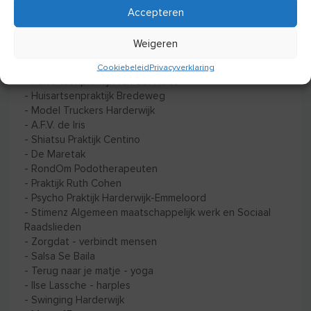
Accepteren
Je kunt deze dag kennismaken met:
-
Wijkvereniging Stadsdennen & Frankrijk
Weigeren
-
FysioTotaal
- Financieel Trefpunt
Cookiebeleid
Privacyverklaring
-
Huisartsenpraktijk van der Hulst
- Huisartsenpraktijk Bredeweg
-
Model Truckers Harderwijk
- A.F.V. de Iris
-
Shiatsu Praktijk Centino
-
De Maretak
-
RondOm Podotherapeuten
-
Praktijk Ruth Cohen
- Psycho Praktijk Harderwijk-Emmeloord
-
Stimenz
Algemeen maatschappelijk werk en Sociaal
Raadslieden
-
Zorgdat - verbindt mensen
-
Salsa Se Baila
-
Terug naar je matje - yoga
- Ilse Lassche - harples
-
Swinging Harderwijk