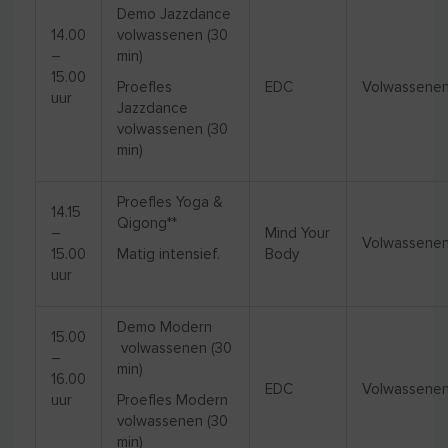
Demo Jazzdance
14.00
volwassenen (30
–
min)
15.00
Proefles
EDC
Volwassene
uur
Jazzdance
volwassenen (30
min)
Proefles Yoga &
14.15
Qigong**
–
Mind Your
Volwassene
15.00
Matig intensief.
Body
uur
Meld je aan.
Demo Modern
15.00
volwassenen (30
–
min)
16.00
EDC
Volwassene
uur
Proefles Modern
volwassenen (30
min)