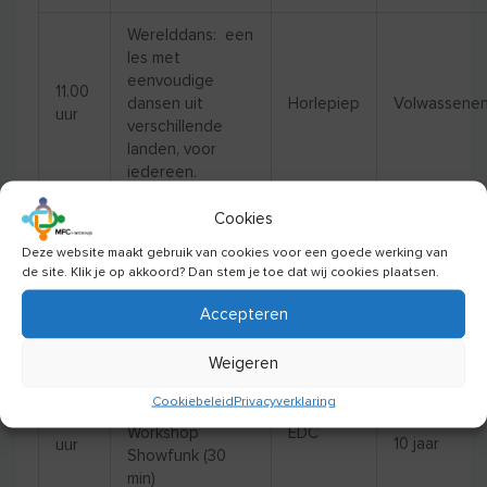
Werelddans: een
les met
eenvoudige
11.00
dansen uit
Horlepiep
Volwassene
uur
verschillende
landen, voor
iedereen.
Proefles Back in
Cookies
11.30
Action voor de
Deze website maakt gebruik van cookies voor een goede werking van
–
Mind Your
Gezonde Rug**
de site. Klik je op akkoord? Dan stem je toe dat wij cookies plaatsen.
Volwassene
12.15
Body
Matig intensieve
uur
Accepteren
les.
Meld je aan.
Weigeren
11.30
Demo Showfunk
–
(30 min)
Cookiebeleid
Privacyverklaring
Kinderen 7-
12.30
Workshop
EDC
10 jaar
uur
Showfunk (30
min)