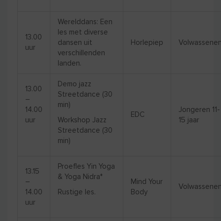
Werelddans: Een
les met diverse
13.00
dansen uit
Horlepiep
Volwassene
uur
verschillenden
landen.
Demo jazz
13.00
Streetdance (30
–
min)
14.00
Jongeren 11-
EDC
uur
Workshop Jazz
15 jaar
Streetdance (30
min)
Proefles Yin Yoga
13.15
& Yoga Nidra*
–
Mind Your
Volwassene
14.00
Rustige les.
Meld
Body
uur
je aan.