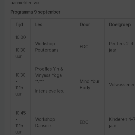
aanmelden via
www.yogaschool-mindyourbody.nl
Programma 9 september
Tijd
Les
Door
Doelgroep
10.00
-
Workshop
Peuters 2-4
EDC
10.30
Peuterdans
jaar
uur
Proefles Yin &
10.30
Vinyasa Yoga
-
Mind Your
**/***
Volwassene
11.15
Body
Intensieve les.
uur
Meld je aan
10.45
-
Workshop
Kinderen 4-
EDC
11.15
Dansmix
jaar
uur