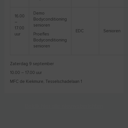
Demo
16.00
Bodyconditioning
–
senioren
17.00
EDC
Senioren
uur
Proefles
Bodyconditioning
senioren
Zaterdag 9 september
10.00 – 17.00 uur
MFC de Kiekmure, Tesselschadelaan 1
Bekijk hier alle nieuwsberichten