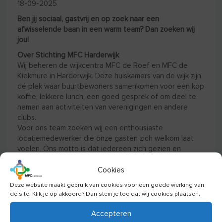
18-09-2025
Ben jij sociaal, gastvrij en op zoek naar een
afwisselende baan in een warm team? Dan zoeken wij
jou!
Over Stichting MFC Harderwijk
Wij beheren de wijkcentra MFC de Roef en MFC de
Kiekmure in Harderwijk. Deze huiskamers van de wijk zijn
dé plek waar buurtbewoners samenkomen voor een kop
koffie, lekkere lunch, een goed gesprek of om deel te
nemen aan activiteiten van verenigingen en andere
clubs.
Voor ons team zoeken wij een enthousiaste
locatiemedewerker die onze gasten zich welkom laat
voelen. Ons motto is dat iedereen zich gezien en
gehoord moet voelen.
Wat ga je doen?
Cookies
Als locatiemedewerker ben jij hét gezicht van ons
Deze website maakt gebruik van cookies voor een goede werking van
wijkcentrum. Je taken zijn veelzijdig en uitdagend:
de site. Klik je op akkoord? Dan stem je toe dat wij cookies plaatsen.
• Ontvangen en begeleiden van gasten naar de door
hen gehuurde ruimte.
Accepteren
• Opnemen en serveren van bestellingen.