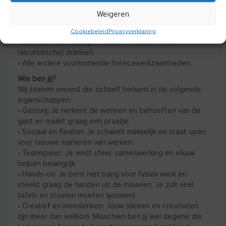
• Schoon en netjes houden van de ruimtes.
Weigeren
• Zalen gereed maken voor activiteiten (mouwen
opstropen hoort erbij!).
Cookiebeleid
Privacyverklaring
• Bereiden van lunchgerechten en schenken van
(alcoholische) dranken.
• Alle andere voorkomende horecawerkzaamheden.
Wie ben jij?
Wij zoeken iemand die zichzelf herkent in de volgende
eigenschappen:
• Gastvrij: Je herkent de wensen en behoeften van de
gast en maakt graag een praatje.
• Sociaal en flexibel: Je schakelt makkelijk en staat open
voor nieuwe manieren van werken.
• Teamspeler: Je vindt sfeer, samenwerking en elkaar
helpen belangrijk.
• Hands-on: Je bent niet bang voor fysiek werk en
steekt graag de handen uit de mouwen. Je zult veel
tafels en stoelen moeten sjouwen!
• Creatief en meedenken: Jouw ideeën en creativiteit
zijn meer dan welkom. Misschien ben jij wel degene die