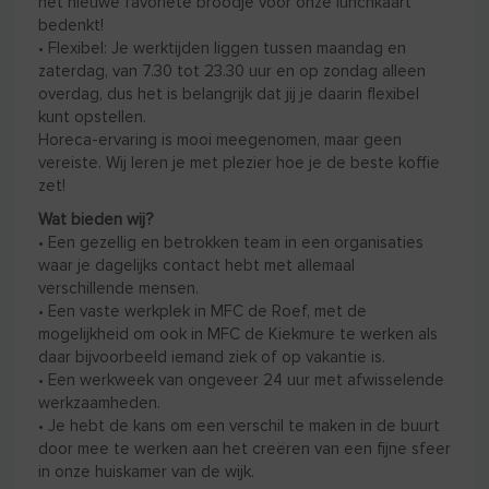
het nieuwe favoriete broodje voor onze lunchkaart
bedenkt!
• Flexibel: Je werktijden liggen tussen maandag en
zaterdag, van 7.30 tot 23.30 uur en op zondag alleen
overdag, dus het is belangrijk dat jij je daarin flexibel
kunt opstellen.
Horeca-ervaring is mooi meegenomen, maar geen
vereiste. Wij leren je met plezier hoe je de beste koffie
zet!
Wat bieden wij?
• Een gezellig en betrokken team in een organisaties
waar je dagelijks contact hebt met allemaal
verschillende mensen.
• Een vaste werkplek in MFC de Roef, met de
mogelijkheid om ook in MFC de Kiekmure te werken als
daar bijvoorbeeld iemand ziek of op vakantie is.
• Een werkweek van ongeveer 24 uur met afwisselende
werkzaamheden.
• Je hebt de kans om een verschil te maken in de buurt
door mee te werken aan het creëren van een fijne sfeer
in onze huiskamer van de wijk.