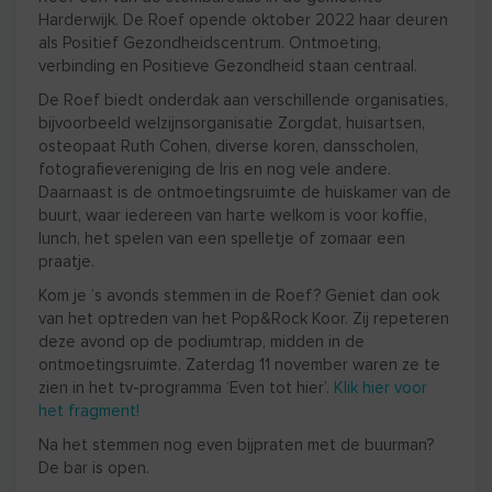
Harderwijk. De Roef opende oktober 2022 haar deuren
als Positief Gezondheidscentrum. Ontmoeting,
verbinding en Positieve Gezondheid staan centraal.
De Roef biedt onderdak aan verschillende organisaties,
bijvoorbeeld welzijnsorganisatie Zorgdat, huisartsen,
osteopaat Ruth Cohen, diverse koren, dansscholen,
fotografievereniging de Iris en nog vele andere.
Daarnaast is de ontmoetingsruimte de huiskamer van de
buurt, waar iedereen van harte welkom is voor koffie,
lunch, het spelen van een spelletje of zomaar een
praatje.
Kom je ’s avonds stemmen in de Roef? Geniet dan ook
van het optreden van het Pop&Rock Koor. Zij repeteren
deze avond op de podiumtrap, midden in de
ontmoetingsruimte. Zaterdag 11 november waren ze te
zien in het tv-programma ‘Even tot hier’.
Klik hier voor
het fragment!
Na het stemmen nog even bijpraten met de buurman?
De bar is open.