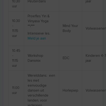
10.30
Peuterdans
jaar
uur
Proefles Yin &
10.30
Vinyasa Yoga
-
Mind Your
**/***
Volwassene
11.15
Body
Intensieve les.
uur
Meld je aan
10.45
-
Workshop
Kinderen 4-
EDC
11.15
Dansmix
jaar
uur
Werelddans: een
les met
eenvoudige
11.00
dansen uit
Horlepiep
Volwassene
uur
verschillende
landen, voor
iedereen.