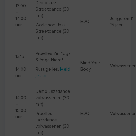
Demo jazz
13.00
Streetdance (30
–
min)
14.00
Jongeren 11-
EDC
uur
Workshop Jazz
15 jaar
Streetdance (30
min)
Proefles Yin Yoga
13.15
& Yoga Nidra*
–
Mind Your
Volwassene
14.00
Rustige les.
Meld
Body
uur
je aan.
Demo Jazzdance
14.00
volwassenen (30
–
min)
15.00
Proefles
EDC
Volwassene
uur
Jazzdance
volwassenen (30
min)