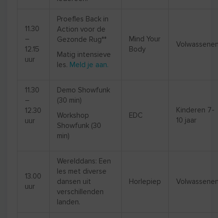
Proefles Back in
11.30
Action voor de
–
Mind Your
Gezonde Rug**
Volwassene
12.15
Body
Matig intensieve
uur
les.
Meld je aan.
11.30
Demo Showfunk
–
(30 min)
Kinderen 7-
12.30
Workshop
EDC
10 jaar
uur
Showfunk (30
min)
Werelddans: Een
les met diverse
13.00
dansen uit
Horlepiep
Volwassene
uur
verschillenden
landen.