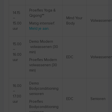
Proefles Yoga &
14.15
Qigong**
–
Mind Your
Volwassene
15.00
Matig intensief.
Body
uur
Meld je aan.
Demo Modern
15.00
volwassenen (30
–
min)
16.00
EDC
Volwassene
uur
Proefles Modern
volwassenen (30
min)
Demo
16.00
Bodyconditioning
–
senioren
17.00
EDC
Senioren
uur
Proefles
Bodyconditioning
senioren