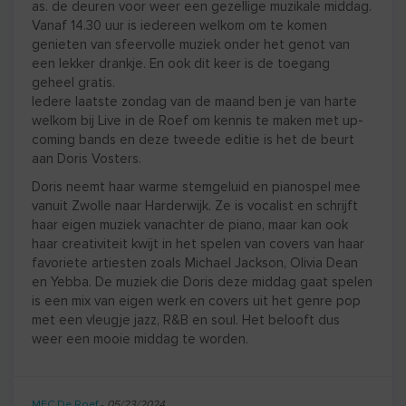
as. de deuren voor weer een gezellige muzikale middag.
Vanaf 14.30 uur is iedereen welkom om te komen
genieten van sfeervolle muziek onder het genot van
een lekker drankje. En ook dit keer is de toegang
geheel gratis.
Iedere laatste zondag van de maand ben je van harte
welkom bij Live in de Roef om kennis te maken met up-
coming bands en deze tweede editie is het de beurt
aan Doris Vosters.
Doris neemt haar warme stemgeluid en pianospel mee
vanuit Zwolle naar Harderwijk. Ze is vocalist en schrijft
haar eigen muziek vanachter de piano, maar kan ook
haar creativiteit kwijt in het spelen van covers van haar
favoriete artiesten zoals Michael Jackson, Olivia Dean
en Yebba. De muziek die Doris deze middag gaat spelen
is een mix van eigen werk en covers uit het genre pop
met een vleugje jazz, R&B en soul. Het belooft dus
weer een mooie middag te worden.
MFC De Roef
-
05/23/2024