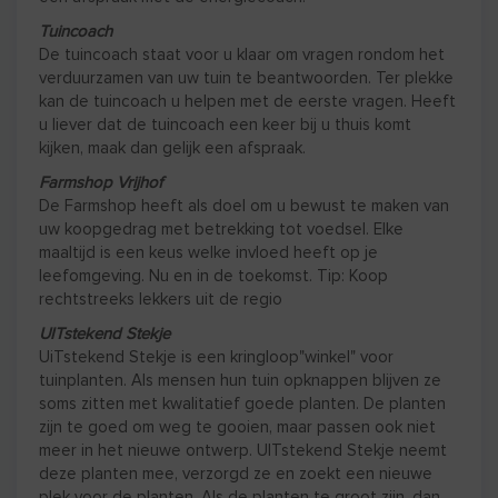
Tuincoach
De tuincoach staat voor u klaar om vragen rondom het
verduurzamen van uw tuin te beantwoorden. Ter plekke
kan de tuincoach u helpen met de eerste vragen. Heeft
u liever dat de tuincoach een keer bij u thuis komt
kijken, maak dan gelijk een afspraak.
Farmshop Vrijhof
De Farmshop heeft als doel om u bewust te maken van
uw koopgedrag met betrekking tot voedsel. Elke
maaltijd is een keus welke invloed heeft op je
leefomgeving. Nu en in de toekomst. Tip: Koop
rechtstreeks lekkers uit de regio
UITstekend Stekje
UiTstekend Stekje is een kringloop"winkel" voor
tuinplanten. Als mensen hun tuin opknappen blijven ze
soms zitten met kwalitatief goede planten. De planten
zijn te goed om weg te gooien, maar passen ook niet
meer in het nieuwe ontwerp. UITstekend Stekje neemt
deze planten mee, verzorgd ze en zoekt een nieuwe
plek voor de planten. Als de planten te groot zijn, dan