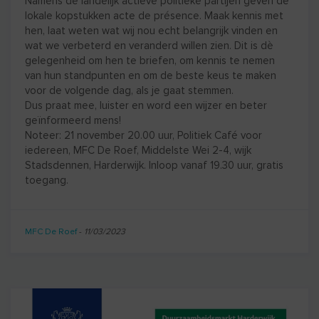
Namens de landelijk actieve politieke partijen geven de
lokale kopstukken acte de présence. Maak kennis met
hen, laat weten wat wij nou echt belangrijk vinden en
wat we verbeterd en veranderd willen zien. Dit is dè
gelegenheid om hen te briefen, om kennis te nemen
van hun standpunten en om de beste keus te maken
voor de volgende dag, als je gaat stemmen.
Dus praat mee, luister en word een wijzer en beter
geïnformeerd mens!
Noteer: 21 november 20.00 uur, Politiek Café voor
iedereen, MFC De Roef, Middelste Wei 2-4, wijk
Stadsdennen, Harderwijk. Inloop vanaf 19.30 uur, gratis
toegang.
MFC De Roef
-
11/03/2023