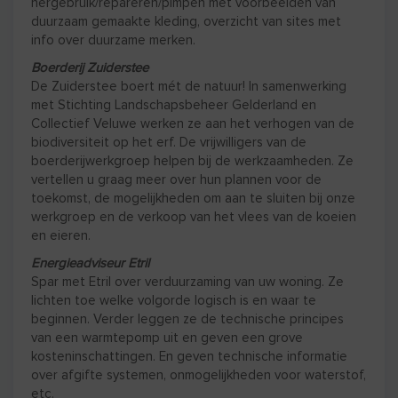
hergebruik/repareren/pimpen met voorbeelden van
duurzaam gemaakte kleding, overzicht van sites met
info over duurzame merken.
Boerderij Zuiderstee
De Zuiderstee boert mét de natuur! In samenwerking
met Stichting Landschapsbeheer Gelderland en
Collectief Veluwe werken ze aan het verhogen van de
biodiversiteit op het erf. De vrijwilligers van de
boerderijwerkgroep helpen bij de werkzaamheden. Ze
vertellen u graag meer over hun plannen voor de
toekomst, de mogelijkheden om aan te sluiten bij onze
werkgroep en de verkoop van het vlees van de koeien
en eieren.
Energieadviseur Etril
Spar met Etril over verduurzaming van uw woning. Ze
lichten toe welke volgorde logisch is en waar te
beginnen. Verder leggen ze de technische principes
van een warmtepomp uit en geven een grove
kosteninschattingen. En geven technische informatie
over afgifte systemen, onmogelijkheden voor waterstof,
etc.