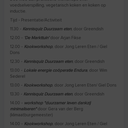
voedselverspilling, vegetarisch koken en koken op
inductie.
Tijd - Presentatie/Activiteit
11.30 -
Kennisquiz Duurzaam eten
, door Greendish
12.00 -
‘De Markttuin’
door Arjan Fikse
12.00 -
Kookworkshop
, door Jong Leren Eten / Giel
Dons
12.30 -
Kennisquiz Duurzaam eten
, door Greendish
13.00 -
Lokale energie coöperatie Endura
, door Wim
Sederel
13.00 -
Kookworkshop
, door Jong Leren Eten/ Giel Dons
13.30 -
Kennisquiz Duurzaam eten
, door Greendish
14.00 -
workshop "duurzamer leven dankzij
minimaliseren"
door Gera van der Berg
(klimaatburgemeester)
14.00 -
Kookworkshop
, door Jong Leren Eten / Giel