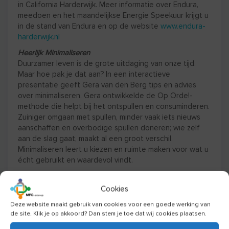
in California Harderwijk. Meer informatie over Endura,
meedoen en het maandelijkse Energie Speekuur krijgt u
in de stand van Endura en op de website
www.endura-
harderwijk.nl
Heerlijk Minimaliseren
Duurzamer leven is de grote uitdaging van onze tijd.
Maar hoe pak je dat aan? In een interactieve
presentatie geeft Gera van den Berg tips en advies
over minimaliseren. Gera ontwikkelde de Op Orde!-
methode die helpt bij het ontspullen en consuminderen.
Zuiniger omgaan met spullen, minder vaak iets nieuws
aanschaffen en overbodige spullen doneren; wie zelf
aan de slag gaat, maakt al een groot verschil.
Minimaliseren leert u kiezen en ruimte maken voor wat u
écht gebruikt en waardevol vindt.
Greendish
Greendish verzorgt een kennis sessie en quiz over het
Cookies
belang van duurzaam en gezond eten. Bijvoorbeeld: Wat
Deze website maakt gebruik van cookies voor een goede werking van
is duurzamer? Een tomaat uit Spanje uit de volle grond
de site. Klik je op akkoord? Dan stem je toe dat wij cookies plaatsen.
of een tomaat uit Nederland uit de kas?